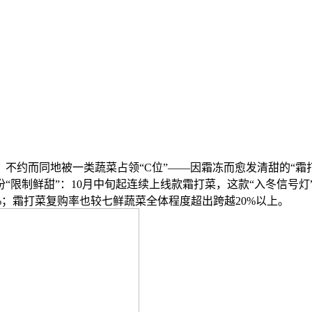
约而同地被一类蔬菜占领“C位”——因霜冻而愈发清甜的“霜
“限制鲜甜”：10月中旬起连续上线款霜打菜，这款“入冬信号灯
0%；霜打菜复购率也较七鲜蔬菜全体程度超出跨越20%以上。