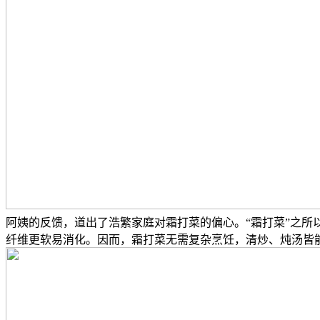
阿姨的反馈，道出了浩繁家庭对霜打菜的偏心。“霜打菜”之
纤维更软易消化。因而，霜打菜无需复杂烹饪，清炒、炖汤皆能