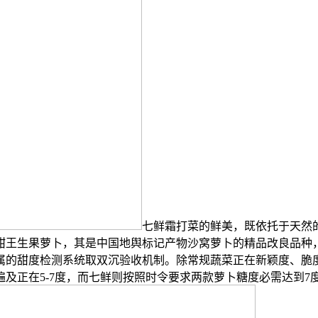
七鲜霜打菜的鲜美，既依托于天然
甜王生果萝卜，其是中国地舆标记产物沙窝萝卜的精品改良品种
属的甜度检测系统取双沉验收机制。除常规蔬菜正在新颖度、脆
及正在5-7度，而七鲜则按照时令要求两款萝卜糖度必需达到7