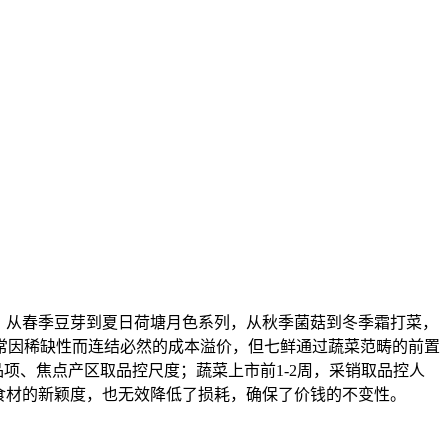
影。从春季豆芽到夏日荷塘月色系列，从秋季菌菇到冬季霜打菜，
常因稀缺性而连结必然的成本溢价，但七鲜通过蔬菜范畴的前置
品项、焦点产区取品控尺度；蔬菜上市前1-2周，采销取品控人
食材的新颖度，也无效降低了损耗，确保了价钱的不变性。