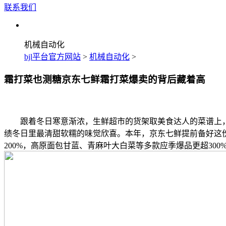
联系我们
机械自动化
bjl平台官方网站
>
机械自动化
>
霜打菜也测糖京东七鲜霜打菜爆卖的背后藏着高
跟着冬日寒意渐浓，生鲜超市的货架取美食达人的菜谱上，不
绩冬日里最清甜软糯的味觉欣喜。本年，京东七鲜提前备好这份
200%，高原面包甘蓝、青麻叶大白菜等多款应季爆品更超30