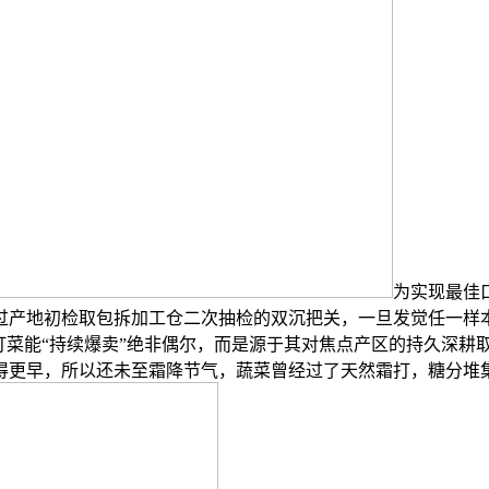
为实现最佳
过产地初检取包拆加工仓二次抽检的双沉把关，一旦发觉任一样
打菜能“持续爆卖”绝非偶尔，而是源于其对焦点产区的持久深耕
来得更早，所以还未至霜降节气，蔬菜曾经过了天然霜打，糖分堆