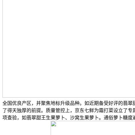
全国优良产区，并聚焦地标升级品种。如近期备受好评的翡翠
了得天独厚的前提。质量管控上，京东七鲜为霜打菜设立了专
项查验，如翡翠甜王生果萝卜、沙窝生果萝卜。通俗萝卜糖度遍