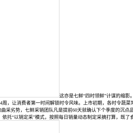
这亦是七鲜“四时领鲜”计谋的缩
至4周，让消费者第一时间解锁时令风味。上市初期，各时令蔬菜
地曲采劣势，七鲜采销团队凡是提前60天就确认下个季度的沉点
，依托“以销定采”模式，按照每日销量动态制定采摘打算，既了