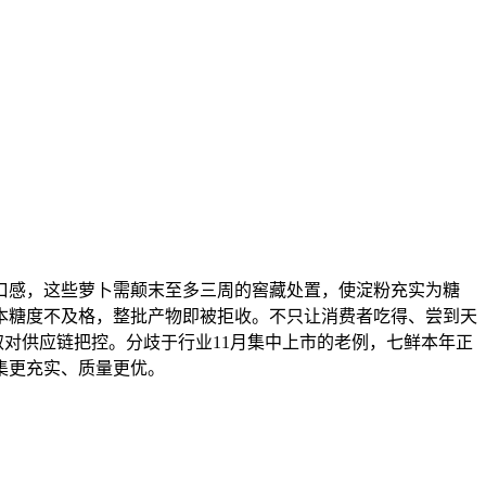
口感，这些萝卜需颠末至多三周的窖藏处置，使淀粉充实为糖
本糖度不及格，整批产物即被拒收。不只让消费者吃得、尝到天
取对供应链把控。分歧于行业11月集中上市的老例，七鲜本年正
集更充实、质量更优。