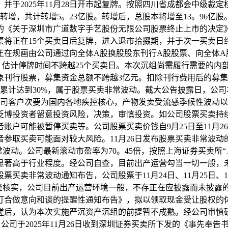
日，并于2025年11月28日开市起复牌。按照四川省成都会中
增，共计转增5。23亿股。转增后，总股本将增至13。96亿股。股权
所出具的《关于深圳市广道数字手艺股份无限公司股票终止上市的决
票将正在15个买卖日后复牌，进入退市拾掇期，并于次一买卖日
正在规画由公司通过向全体A股换股股东刊行A股股票、向全体A
停牌，估计停牌时间不跨越25个买卖日。本次沉组尚需履行需要的
刊行股票，募集资金总额不跨越3亿元。扣除刊行费用后的募集资
累计达到30%，属于股票买卖非常波动。截大公告披露日，公
公司客户次要为国内各地疾控核心，产物发卖受流感季候性波动
请泛博投资者留意投资风险，决策，审慎投资。如公司股票买卖
户可能被暂停买卖等。公司股票买卖价钱自9月25日至11月26日
买卖可能面对较大风险。11月26日发布股票买卖非常波动的通知
波动。公司最新滚动市盈率为70。45倍，按照上海证券买卖所
司市盈率显著高于行业程度。经公司自查，目前出产运营勾当一切一
票买卖非常波动通知布告，公司股票于11月24日、11月25日
，公司目前出产运营环境一般，不存正在应披露而未披露的严沉消息。
订合做意向和谈的提醒性通知布告》，拟以领取现金受让股权的体
磋后，认为本次实施严沉资产沉组的前提暂不成熟。经公司审慎
告，公司于2025年11月26日收到深圳证券买卖所下发的《事先奉告