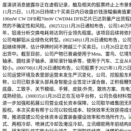
度演讲消息披露存正在虚假记录，触及相关的股票终止上市景象。公司股
11月25日、11月26日持续3个买卖日内日收盘价钱涨幅偏离值累计
100mW CW DFB和70mW CWDM4 DFB芯片已
然的不确定性和风险。(002532)11月26日通知布告，公
年，铝液分析交换电耗将达到行业领先程度。该项目后续将依
公司电解铝从业绿色化转型。(002348)11月26日通知布
起继续停牌，估计停牌时间不跨越三个买卖日。11月26日正在
出货中。截至目前，公司产物已普遍使用于Meta、雷鸟、亿境
轴承、圆柱滚子轴承、滚轮滚针轴承等，使用于汽车、工业从
较小。(000798)11月26日通知布告，公司股票于2025年
公司运营环境及表里部运营未发生严沉变化，公司、控股股东和现
称，公司已取多家头部具身智能企业签定计谋合做，正积极鞭
底盘、工致手、关节模组、手臂、皮肤/外壳、散热方案、充电
成熟经验。(300035)11月26日正在互动平台称，公司负极
进一步加强和拓展公司营业成长资本保障，公司取华峰集团无限公
股权。本次买卖有帮于公司以较低成本、较快效率无效获得成
障，推进提拔公司全体资本设置装备摆设效率和市场所作力。
式、两相冷却、喷淋式冷却及淹没冷却。立讯细密两年前结构