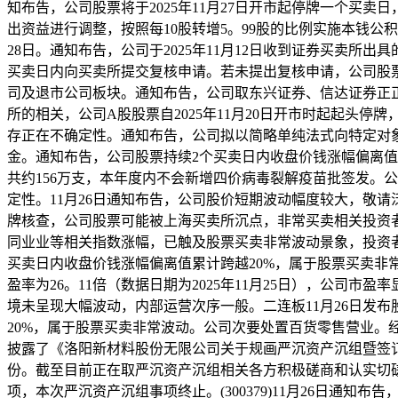
知布告，公司股票将于2025年11月27日开市起停牌一个买卖
出资益进行调整，按照每10股转增5。99股的比例实施本钱公积转
28日。通知布告，公司于2025年11月12日收到证券买卖
买卖日内向买卖所提交复核申请。若未提出复核申请，公司股
司及退市公司板块。通知布告，公司取东兴证券、信达证券正
所的相关，公司A股股票自2025年11月20日开市时起起头
存正在不确定性。通知布告，公司拟以简略单纯法式向特定对象
金。通知布告，公司股票持续2个买卖日内收盘价钱涨幅偏离值
共约156万支，本年度内不会新增四价病毒裂解疫苗批签发。
定性。11月26日通知布告，公司股价短期波动幅度较大，敬
牌核查，公司股票可能被上海买卖所沉点，非常买卖相关投资者账
同业业等相关指数涨幅，已触及股票买卖非常波动景象，投资者参取
买卖日内收盘价钱涨幅偏离值累计跨越20%，属于股票买卖非常
盈率为26。11倍（数据日期为2025年11月25日），公
境未呈现大幅波动，内部运营次序一般。二连板11月26日发布股
20%，属于股票买卖非常波动。公司次要处置百货零售营业。经核实
披露了《洛阳新材料股份无限公司关于规画严沉资产沉组暨签
份。截至目前正在取严沉资产沉组相关各方积极磋商和认实切
项，本次严沉资产沉组事项终止。(300379)11月26日通知布