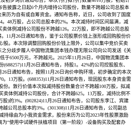
置及初步询价通知布告，本次刊行拟刊行数量4010万股，初始计
通知布告披露之日起6个月内增持公司股份，数量不跨越公司总股本
间，资金来历为自有或自筹资金。通知布告称，近日，公司收到了国度
4。48万股，占公司总股本的2%。本次减持时间区间届满，减
体例减持公司股份不跨越126。22万股，即不跨越公司总股
本取得。11月26日通知布告，鉴于公司股票价钱上涨形成回购股份价
元/股。本次除调整回购股份价钱上限外，公司以集中竞价买卖
控股股东之分歧步履人中国物流集团本钱办理无限公司向公司发送《关
6500万元，不跨越元。2025年11月26日，中国物流集团本
88257)11月26日通知布告，持股1。42%的公司控股股东、
1月26日通知布告，按照11月26日询价申购环境，初步确定的本次
3万股。(688353)11月26日通知布告，现因股东本身资金需
股份。敦行价值本次拟减持股份数量合计不跨越100万股，拟减
大买卖体例减持公司股份，合计不跨越625。13万股，减持比例不
的3%。(002824)11月26日通知布告，公司股东李江、宾建
司总股本的3%。(301308)11月26日通知布告，公司副总
3%，减持缘由为小我资金需求，股份来历为公司2023年性股票激励
为“使用中试硬件扶植项目（第一阶段）-设备购买及配套办