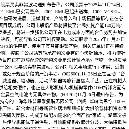
布股票买卖非常波动通知布告称，公司股票于2025年11月24日、
ML已实现量产，200G EML已起头送样，100G VCSEL、
定性。产物研发进展、送样测试、产物导入和市场拓展等都存正在必
。项目落成后，公司电解铝产量将提拔至合规批复产能140万吨/
步提拔，将进一步强化公司正在电力成本方面的合作劣势并加快
决权，可能导致公司节制权变动。公司股票自2025年11月27日
Meta的供应链，使用于其智能眼镜产物，相关订单仍正在持续
动平台称，控股子公司姑苏轴承产物次要有向心滚针轴承、推力滚针
承目前正在范畴配套的产物次要是滚针轴承系列产物，但供货量
20%，对于公司股票买卖非常波动，公司对相关事项进行了核实，近期
规画阶段的严沉事项。(002600)11月26日正在互动平台
、减速器、驱动器、活动节制器等施行层焦点手艺，正在机械人
供给相关硬件，也正在人形机械人/机械狗零件ODM拆卸方面有
空气电池尚无具体产物。(601702)11月26日通知布告，为
有的上海华峰普恩聚氨酯无限公司（简称“华峰普恩”）100%
冲压件、新合金材料等新营业落地和规模扩大供给载体和资本保
尖研发团队，构成了婚配AI需求的全面产物“家族”。涵盖冷板
，热传导机能优于通俗铜，且热膨缩系数取硅分歧，大幅降低热