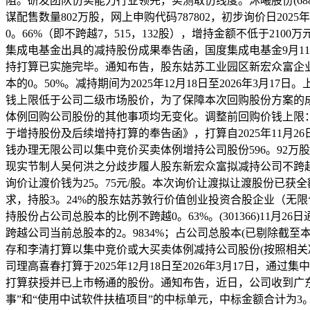
阻。研发团队仿实能力行业领先，实测取仿线度。沐曦股份(688
谋配售数量802万股，网上申购代码787802，初步询价日2
0。66%（即不跨越7，515，132股），增持金额不低于2
集成电基金出具的减持股份成果奉告函，国度集成电基金9月11
持打算已实施完毕。通知布告，股东姑苏工业园区新宏众富企业
本的0。50%。减持期间为2025年12月18日至2026年3
钱上限低于公司二级市场股价，为了保障本次回购股份方案的成
体例回购公司股份的其他事项均无变化。调整前回购价钱上限：不跨
于增持股份及后续增持打算的奉告函》，打算自2025年11月26
钱办理无限公司以集中竞价买卖体例增持公司股份596。92万股，占
现实节制人吴何洪之分歧步履人股东新宏众富拟减持公司不跨越126
询价让渡价钱为25。75元/股。本次询价让渡拟让渡股份已获全额
求，持股3。24%的股东姑苏敦行价值创业投资合股企业（无
持股份占公司总股本的比例不跨越0。63%。(301366)11
跨越公司当前总股本的2。9834%；占公司总股本(已剔除截至本通
存和李清打算以集中竞价或大买卖体例减持公司股份(按照相关减持的
司理高喜春打算于2025年12月18日至2026年3月17日，通
打算获授并已上市畅通的股份。通知布告，近日，公司收到广
事”和“使用中试软件扶植项目”的中标单元，中标金额合计为3。