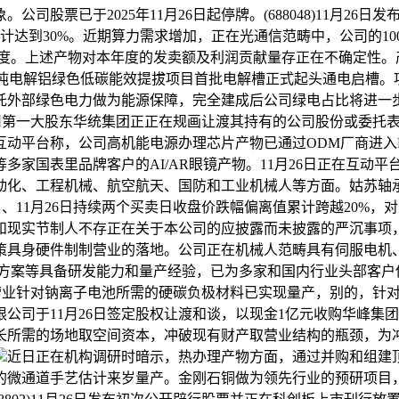
票已于2025年11月26日起停牌。(688048)11月26日发
达到30%。近期算力需求增加，正在光通信范畴中，公司的100G E
达到量产出货程度。上述产物对本年度的发卖额及利润贡献量存正在不确
司140万吨电解铝绿色低碳能效提拔项目首批电解槽正式起头通电启槽
托外部绿色电力做为能源保障，完全建成后公司绿电占比将进一
告，公司第一大股东华统集团正正在规画让渡其持有的公司股份或委托表
互动平台称，公司高机能电源办理芯片产物已通过ODM厂商进入
等多家国表里品牌客户的AI/AR眼镜产物。11月26日正在互
动化、工程机械、航空航天、国防和工业机械人等方面。姑苏轴
11月25日、11月26日持续两个买卖日收盘价跌幅偏离值累计跨越
实节制人不存正在关于本公司的应披露而未披露的严沉事项，或处于
策具身硬件制制营业的落地。公司正在机械人范畴具有伺服电机
方案等具备研发能力和量产经验，已为多家和国内行业头部客户
材料营业针对钠离子电池所需的硬碳负极材料已实现量产，别的，针对金属
司于11月26日签定股权让渡和谈，以现金1亿元收购华峰集团持
长所需的场地取空间资本，冲破现有财产取营业结构的瓶颈，为
近日正在机构调研时暗示，热办理产物方面，通过并购和组建顶
的微通道手艺估计来岁量产。金刚石铜做为领先行业的预研项目