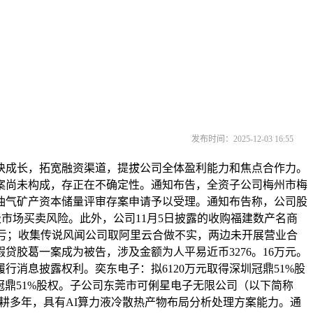
发布时间：2025-12-03 16:55
成长，拓宽融资渠道，提拔公司全体盈利能力和焦点合作力。
方案尚未构成，存正在不确定性。通知布告，全资子公司梅州市梅
油气矿产资本储量评审存案申请予以受理。通知布告称，公司股
意二级市场买卖风险。此外，公司11月5日披露的收购福建数产名商
仍处吃亏；收集传说风闻公司取阿里云合做不实，两边未开展营业合
胶葛一案成为被告，涉及金额为人平易近币3276。16万元。
消息披露权利。奕东电子：拟6120万元取得深圳冠鼎51%股
深圳冠鼎51%股权。子公司东莞市可俐星电子无限公司（以下简称
畴深耕多年，具有AI算力液冷散热产物布局分析处理方案能力。通