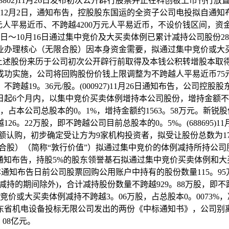
802)11月26日发布初次公开辟行股票并正在科创板上市刊行放
025年12月2日，通知布告，控股股东国运的全资子公司电投拟自
100万元人平易近币、不跨越4200万元人平易近币，不设价钱区
日～10月16日通过集中竞价及大买卖体例已累计减持公司股份28
办理核心（无限合股）因本身资金需要，拟通过集中竞价或大买卖
月17日。上述股份来历于公司初次公开辟行前取得及本钱公积转增股
功实施，公司将回购股份价钱上限调整为不跨越人平易近币75
越19。36元/股。(000927)11月26日通知布告，公司
日起6个月内，以集中竞价买卖体例增持本公司股份，增持金额不低于
本公司总股本的0。1%，增持金额约1563。58万元。新锐股份(6
。22万股，即不跨越公司目前总股本的0。5%。(688695)1
认购，初步确定受让方为9家机构投资者，拟受让股份总数为170。1
限合股）（简称“敦行价值”）拟通过集中竞价的体例减持所持公司
月26日通知布告，持股5%的股东领誉基石拟通过集中竞价买卖体例和
知布告日前公司股票回购公用账户中持有的股份数量115。95万股)
期间除外)，合计减持股份数量不跨越929。88万股，即不跨越公
过集中竞价或大买卖体例减持不跨越3。06万股，占总股本0。007
东省机电设备投标无限公司发出的两份《中标通知书》，公司别离
08亿元。