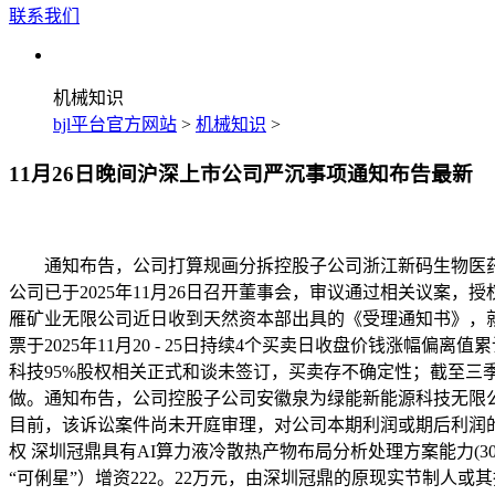
联系我们
机械知识
bjl平台官方网站
>
机械知识
>
11月26日晚间沪深上市公司严沉事项通知布告最新
通知布告，公司打算规画分拆控股子公司浙江新码生物医药
公司已于2025年11月26日召开董事会，审议通过相关议
雁矿业无限公司近日收到天然资本部出具的《受理通知书》，
票于2025年11月20 - 25日持续4个买卖日收盘价钱涨幅
科技95%股权相关正式和谈未签订，买卖存不确定性；截至三季度
做。通知布告，公司控股子公司安徽泉为绿能新能源科技无限公
目前，该诉讼案件尚未开庭审理，对公司本期利润或期后利润的
权 深圳冠鼎具有AI算力液冷散热产物布局分析处理方案能力(30
“可俐星”）增资222。22万元，由深圳冠鼎的原现实节制人