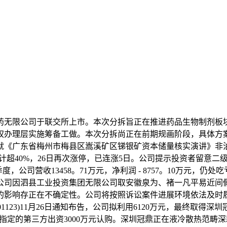
无限公司于联交所上市。本次分拆旨正在推进药品生物制剂板块
案，授权办理层实施筹备工做。本次分拆尚正在前期规画阶段，具体
就《广东省梅州市梅县区嵩溪矿区锑银矿资本储量核实演讲》非
偏离值累计超40%，26日再次涨停，已连涨5日。公司提示投资者留
，公司营收13458。71万元，净利润 - 8757。10万元，
司因泗县工业投资集团无限公司取安徽泉为、褚一凡平易近间假贷
影响存正在不确定性。公司将按照诉讼案件进展环境依法及时履行
1123)11月26日通知布告，公司拟利用6120万元，最终取得
或其指定的第三方出资3000万元认购。深圳冠鼎正在液冷散热范