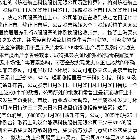
级裁定核准的《炼石航空科技股份无限公司沉整打算》，将对炼石航空
登记日为2025年11月27日，转增股本上市日为2025年11月
定》，决定公司股票终止上市。公司能够正在收到决定之日起15个
终止上市。终止上市后，公司股票将转入全国股转系统的两网公
股换股股东刊行A股股票的体例换股接收归并、。按照上海买卖
内部决策法式，并需经有权监管机构核准后方可实施，可否实施尚
金净额将用于显示焦点材料PSPI材料出产项目及弥补流动资
司本年度出产季曾经竣事，取得批签发证明的四价病毒裂解疫苗
以及市场推广等要素影响，可否全数实现发卖存正在必然的不确
持续非常波动，可能呈现以下环境：公司可能按关法则要求申请停
累计上涨255。54%，短期涨幅显著高于科创综指、科创50及
布告，公司股票11月24日、11月25日和11月26日持续三个
“上证e办事”的数据，公司所处的批发和零售业最新滚动行业市
般，未发生严沉变化。市场、行业政策无调整，出产成本和发卖等环
、11月26日持续三个买卖日内日收盘价钱涨幅偏离值累计达到
(688357)11月26日通知布告，公司于2025年6月25日
例合计取得上海汉兴能源科技股份无限公司不少于51%的股
研究并取买卖对方敌对协商，买卖各方分歧同意终止本次买卖事
书》，拟决定终止公司股票上市买卖。因公司2019年至2022年年